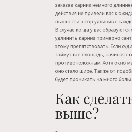
заказав карниз немного длиннее
действия не привели вас к ожид
пышности штор удлинив с каждо
В случае когда у вас образуютс
удлинить карниз примерно санти
этому препятствовать. Если суд
займут все площадь, начиная с 
противоположным. Хотя окно мы 
оно стало шире. Также от подо
будет проникать на много больш
Как сделат
выше?