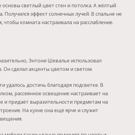
е основы светлый цвет стен и потолка. А жёлтый
. Получился эффект солнечных лучей. В спальне не
, чтобы комната настраивала на расслабление.
разительно, Энтони Шевалье использовал
. Он сделал акценты цветом и светом.
и удалось достичь благодаря подсветке. В
олком, рассеянное освещение настраивает на
рче и придаёт выразительности предметам на
троение. На кухне она ещё ярче и служит
вещения.
а мебели также удачно подходят по цвету и